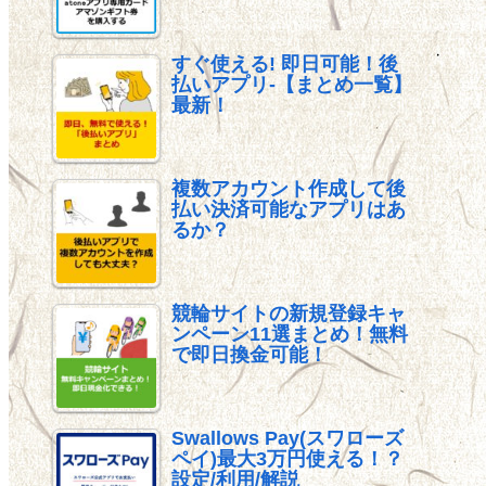
すぐ使える! 即日可能！後
払いアプリ-【まとめ一覧】
最新！
複数アカウント作成して後
払い決済可能なアプリはあ
るか？
競輪サイトの新規登録キャ
ンペーン11選まとめ！無料
で即日換金可能！
Swallows Pay(スワローズ
ペイ)最大3万円使える！？
設定/利用/解説