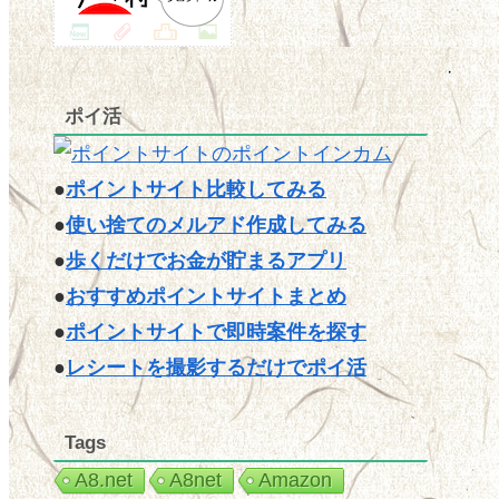
ポイ活
●
ポイントサイト比較してみる
●
使い捨てのメルアド作成してみる
●
歩くだけでお金が貯まるアプリ
●
おすすめポイントサイトまとめ
●
ポイントサイトで即時案件を探す
●
レシートを撮影するだけでポイ活
Tags
A8.net
A8net
Amazon