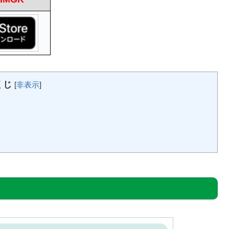
くじ
[
非表示
]