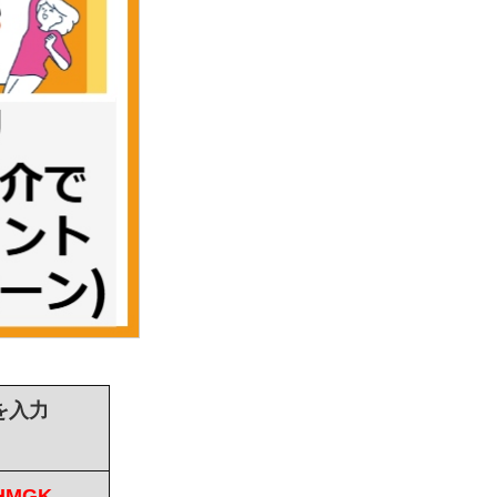
を入力
JHMGK