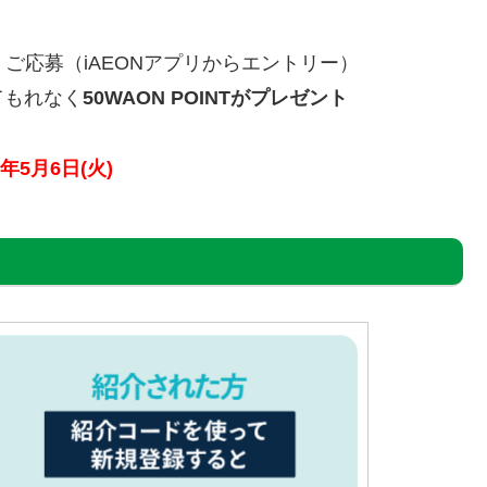
、ご応募（iAEONアプリからエントリー）
てもれなく
50WAON POINTがプレゼント
5年
5
月
6
日(火)