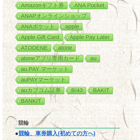
Amazonギフト券
ANA Pocket
ANAPオンラインショップ
ANAポケット
apple
Apple Gift Card
Apple Pay Later
ATODENE
atone
atoneアプリ専用カード
au
au PAY マーケット
auPAYマーケット
auカブコム証券
B/43
BAKIT
BANKIT
競輪
●
競輪、車券購入(初めての方へ)