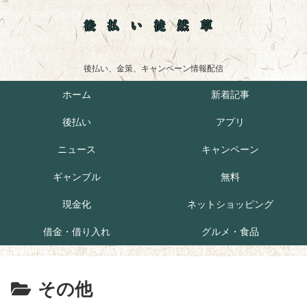
後払い徒然草
後払い、金策、キャンペーン情報配信
ホーム
新着記事
後払い
アプリ
ニュース
キャンペーン
ギャンブル
無料
現金化
ネットショッピング
借金・借り入れ
グルメ・食品
その他