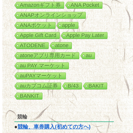
Amazonギフト券
ANA Pocket
ANAPオンラインショップ
ANAポケット
apple
Apple Gift Card
Apple Pay Later
ATODENE
atone
atoneアプリ専用カード
au
au PAY マーケット
auPAYマーケット
auカブコム証券
B/43
BAKIT
BANKIT
競輪
●
競輪、車券購入(初めての方へ)