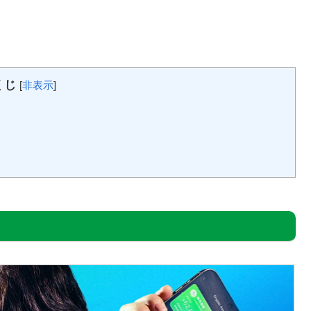
くじ
[
非表示
]