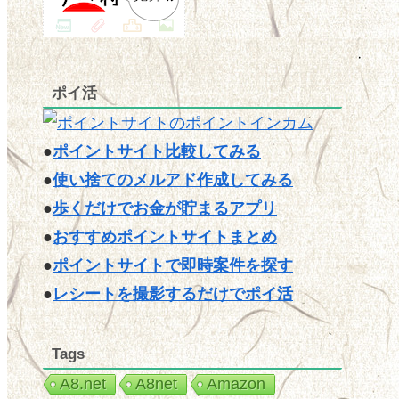
ポイ活
●
ポイントサイト比較してみる
●
使い捨てのメルアド作成してみる
●
歩くだけでお金が貯まるアプリ
●
おすすめポイントサイトまとめ
●
ポイントサイトで即時案件を探す
●
レシートを撮影するだけでポイ活
Tags
A8.net
A8net
Amazon