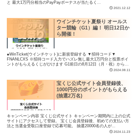
と 最大1万円分相当のPayPayボーナスが当たるく...
2021.12.12
ウインチケット夏祭り オールス
その他
ター競輪（G1）編！ 明日12日か
ら開催！
●WinTicket(ウインチケット)に新規登録する ▼招待コード▼
FNANLCXS ※招待コード入力でハズレ無し最大1万円分と投票ポイ
ントがもらえるくじがひけます G1前日の8月12日（月・祝）から
ス...
2024.08.11
宝くじ公式サイト会員登録後、
その他
1000円分のポイントがもらえる
(抽選2万名)
キャンペーン内容 宝くじ公式サイト キャンペーン期間内に上の公式
サイトにアクセスして登録。 宝くじ会員登録後、初めての支払い方
法と当選金受取口座登録で応募可能。 抽選20000名の人が...
2024.11.23