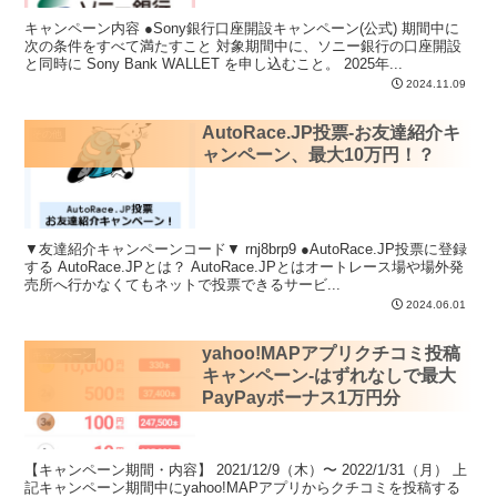
キャンペーン内容 ●Sony銀行口座開設キャンペーン(公式) 期間中に
次の条件をすべて満たすこと 対象期間中に、ソニー銀行の口座開設
と同時に Sony Bank WALLET を申し込むこと。 2025年...
2024.11.09
AutoRace.JP投票-お友達紹介キ
その他
ャンペーン、最大10万円！？
▼友達紹介キャンペーンコード▼ rnj8brp9 ●AutoRace.JP投票に登録
する AutoRace.JPとは？ AutoRace.JPとはオートレース場や場外発
売所へ行かなくてもネットで投票できるサービ...
2024.06.01
yahoo!MAPアプリクチコミ投稿
キャンペーン
キャンペーン-はずれなしで最大
PayPayボーナス1万円分
【キャンペーン期間・内容】 2021/12/9（木）〜 2022/1/31（月） 上
記キャンペーン期間中にyahoo!MAPアプリからクチコミを投稿する