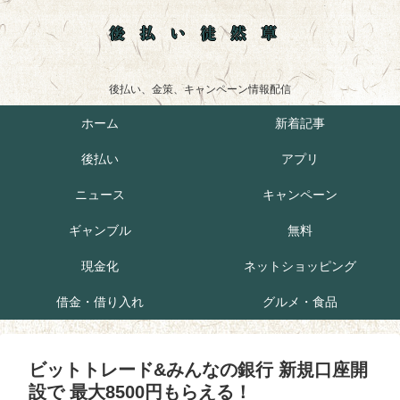
後払い徒然草
後払い、金策、キャンペーン情報配信
ホーム
新着記事
後払い
アプリ
ニュース
キャンペーン
ギャンブル
無料
現金化
ネットショッピング
借金・借り入れ
グルメ・食品
ビットトレード&みんなの銀行 新規口座開
設で 最大8500円もらえる！