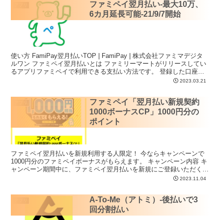
ファミペイ翌月払い-最大10万、
アプリ
6カ月延長可能-21/9/7開始
使い方 FamiPay翌月払いTOP | FamiPay | 株式会社ファミマデジタ
ルワン ファミペイ翌月払いとは ファミリーマートがリリースしてい
るアプリファミペイで利用できる支払い方法です。 登録した口座内
に残高がない...
2023.03.21
ファミペイ「翌月払い新規契約
アプリ
1000ボーナスCP」1000円分の
ポイント
ファミペイ翌月払いを新規利用する人限定！ 今ならキャンペーンで
1000円分のファミペイボーナスがもらえます。 キャンペーン内容 キ
ャンペーン期間中に、ファミペイ翌月払いを新規にご登録いただく
と、もれなく...
2023.11.04
A-To-Me（アトミ）-後払いで3
アプリ
回分割払い