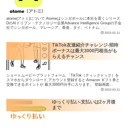
atome(アトミ)について Atomeはシンガポールに本社を置くシリーズ
DのAIドリブン・テクノロジー企業Advance Intelligence Groupの子会
社でシンガポール、マレーシア、香港、タイ、ベトナム、...
2023.02.11
TikTok友達紹介チャレンジ-招待
アプリ
ボーナスは最大3000円相当がも
らえるチャンス
ショートムービープラットフォーム 「TikTok（ティックトック）を
スマホからダウンロード,アカウント登録すると Amazon ギフト券と
交換できるポイントが 最大3000円分手に入ります。 登録画面
URL（スマ...
2023.03.21
ゆっくり払い-支払いは2ヶ月後
ネットショッピング
まで