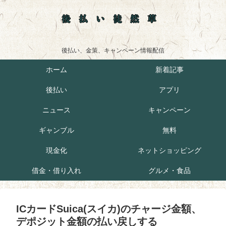
後払い徒然草
後払い、金策、キャンペーン情報配信
ホーム
新着記事
後払い
アプリ
ニュース
キャンペーン
ギャンブル
無料
現金化
ネットショッピング
借金・借り入れ
グルメ・食品
ICカードSuica(スイカ)のチャージ金額、
デポジット金額の払い戻しする