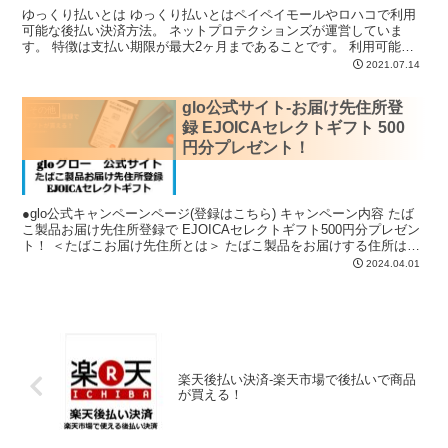
ゆっくり払いとは ゆっくり払いとはペイペイモールやロハコで利用
可能な後払い決済方法。 ネットプロテクションズが運営していま
す。 特徴は支払い期限が最大2ヶ月まであることです。 利用可能金
額はお一人様あ...
2021.07.14
glo公式サイト-お届け先住所登
その他
録 EJOICAセレクトギフト 500
円分プレゼント！
●glo公式キャンペーンページ(登録はこちら) キャンペーン内容 たば
こ製品お届け先住所登録で EJOICAセレクトギフト500円分プレゼン
ト！ ＜たばこお届け先住所とは＞ たばこ製品をお届けする住所は、
公...
2024.04.01
楽天後払い決済-楽天市場で後払いで商品
が買える！