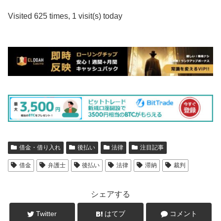
Visited 625 times, 1 visit(s) today
借金・借り入れ
後払い
法律
注目記事
借金
弁護士
後払い
法律
滞納
裁判
シェアする
Twitter
はてブ
コメント