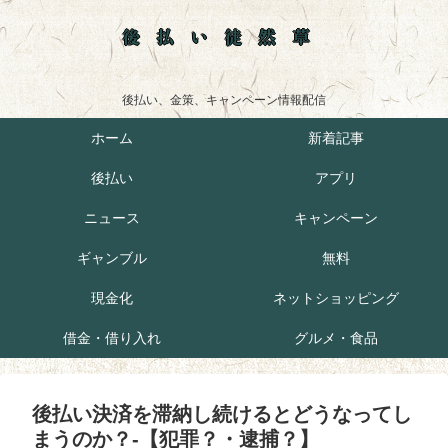
後払い徒然草
後払い、金策、キャンペーン情報配信
ホーム
新着記事
後払い
アプリ
ニュース
キャンペーン
ギャンブル
無料
現金化
ネットショッピング
借金・借り入れ
グルメ・食品
後払い決済を滞納し続けるとどうなってし
まうのか？-【犯罪？・逮捕？】