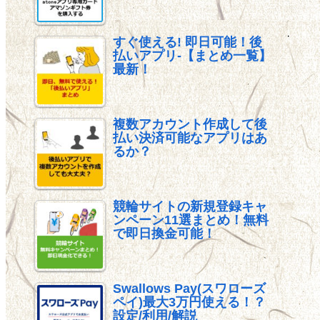
すぐ使える! 即日可能！後
払いアプリ-【まとめ一覧】
最新！
複数アカウント作成して後
払い決済可能なアプリはあ
るか？
競輪サイトの新規登録キャ
ンペーン11選まとめ！無料
で即日換金可能！
Swallows Pay(スワローズ
ペイ)最大3万円使える！？
設定/利用/解説