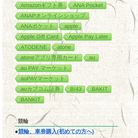
Amazonギフト券
ANA Pocket
ANAPオンラインショップ
ANAポケット
apple
Apple Gift Card
Apple Pay Later
ATODENE
atone
atoneアプリ専用カード
au
au PAY マーケット
auPAYマーケット
auカブコム証券
B/43
BAKIT
BANKIT
競輪
●
競輪、車券購入(初めての方へ)