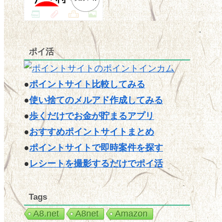
ポイ活
●
ポイントサイト比較してみる
●
使い捨てのメルアド作成してみる
●
歩くだけでお金が貯まるアプリ
●
おすすめポイントサイトまとめ
●
ポイントサイトで即時案件を探す
●
レシートを撮影するだけでポイ活
Tags
A8.net
A8net
Amazon