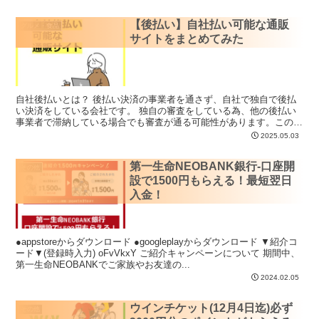
【後払い】自社払い可能な通販
グルメ・食品
サイトをまとめてみた
自社後払いとは？ 後払い決済の事業者を通さず、自社で独自で後払
い決済をしている会社です。 独自の審査をしている為、他の後払い
事業者で滞納している場合でも審査が通る可能性があります。この記
事では自社後払いをしている...
2025.05.03
第一生命NEOBANK銀行-口座開
その他
設で1500円もらえる！最短翌日
入金！
●appstoreからダウンロード ●googleplayからダウンロード ▼紹介コ
ード▼(登録時入力) oFvVkxY ご紹介キャンペーンについて 期間中、
第一生命NEOBANKでご家族やお友達の...
2024.02.05
ウインチケット(12月4日迄)必ず
その他