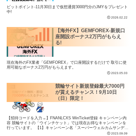
ビットポイント-11月30日まで仮想通貨3000円分のJMYをプレゼント
中!
2026.02.22
【海外FX】GEMFOREX-新規口
キャンペーン
座開設ボーナス2万円がもらえ
る!
現在海外のFX業者「GEMFOREX」で口座開設するだけで 取引に使
用可能なボーナス2万円がもらえます。
2023.05.03
競輪サイト新規登録最大7000円
競輪
が貰えるチャンス！9月10日
（日）限定！
【招待コードを入力→】FNANLCXS WinTicket登録 キャンペーン内
容 競輪サイトの「ウインチケット」では現在お得なキャンペーンを
行っています。 【1】キャンペーン名「スーパーウェルカムサンデ
ー...
2023.09.09