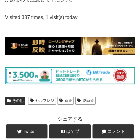
Visited 387 times, 1 visit(s) today
その他
セルフレジ
両替
逆両替
シェアする
Twitter
はてブ
コメント