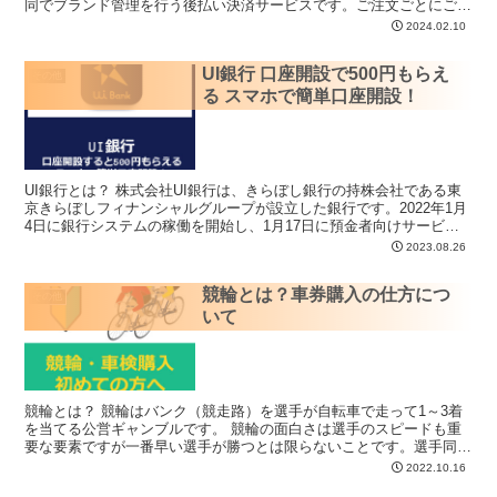
同でブランド管理を行う後払い決済サービスです。ご注文ごとにご利
用いただく都度利用型...
2024.02.10
UI銀行 口座開設で500円もらえ
その他
る スマホで簡単口座開設！
UI銀行とは？ 株式会社UI銀行は、きらぼし銀行の持株会社である東
京きらぼしフィナンシャルグループが設立した銀行です。2022年1月
4日に銀行システムの稼働を開始し、1月17日に預金者向けサービス
提供を開始しました。 ...
2023.08.26
競輪とは？車券購入の仕方につ
その他
いて
競輪とは？ 競輪はバンク（競走路）を選手が自転車で走って1～3着
を当てる公営ギャンブルです。 競輪の面白さは選手のスピードも重
要な要素ですが一番早い選手が勝つとは限らないことです。選手同士
の連携や駆け引き、競輪場の相性、...
2022.10.16