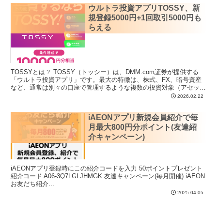
ウルトラ投資アプリTOSSY、新
その他
規登録5000円+1回取引5000円も
らえる
TOSSYとは？ TOSSY（トッシー）は、DMM.com証券が提供する
「ウルトラ投資アプリ」です。最大の特徴は、株式、FX、暗号資産
など、通常は別々の口座で管理するような複数の投資対象（アセッ
ト）を、たったひとつのア...
2026.02.22
iAEONアプリ新規会員紹介で毎
その他
月最大800円分ポイント(友達紹
介キャンペーン)
iAEONアプリ登録時にこの紹介コードを入力 50ポイントプレゼント
紹介コード A06-3Q7LGLJHMGK 友達キャンペーン(毎月開催) iAEON
お友だち紹介...
2025.04.05