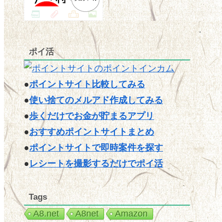
ポイ活
●
ポイントサイト比較してみる
●
使い捨てのメルアド作成してみる
●
歩くだけでお金が貯まるアプリ
●
おすすめポイントサイトまとめ
●
ポイントサイトで即時案件を探す
●
レシートを撮影するだけでポイ活
Tags
A8.net
A8net
Amazon