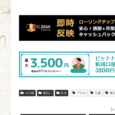
その他
後払い
生活
プロロ
引越
後
シ