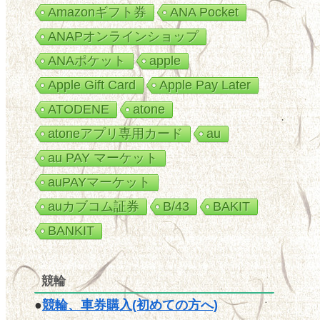
Amazonギフト券
ANA Pocket
ANAPオンラインショップ
ANAポケット
apple
Apple Gift Card
Apple Pay Later
ATODENE
atone
atoneアプリ専用カード
au
au PAY マーケット
auPAYマーケット
auカブコム証券
B/43
BAKIT
BANKIT
競輪
●
競輪、車券購入(初めての方へ)