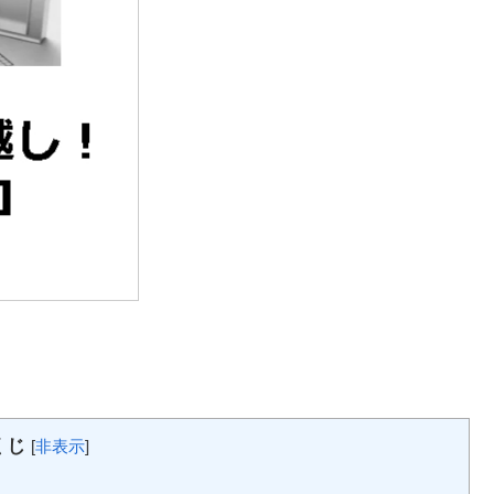
くじ
[
非表示
]