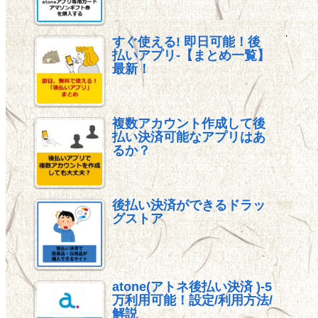
すぐ使える! 即日可能！後
払いアプリ-【まとめ一覧】
最新！
複数アカウント作成して後
払い決済可能なアプリはあ
るか？
後払い決済ができるドラッ
グストア
atone(アトネ後払い決済 )-5
万利用可能！設定/利用方法/
解説