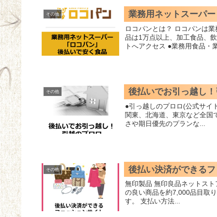
業務用ネットスーパー
その他
ロコパンとは？ ロコパンは業務用食品、食材が購入できるネット通販サイトです。 取り扱い商
品は1万点以上、加工食品、
トへアクセス ●業務用食品・業務
後払いでお引っ越し！
その他
●引っ越しのプロロ(公式サイト) 引越のプロロとは？ ●引っ越しのプロロ(公式サイト) 
関東、北海道、東京など全国
さや期日優先のプランな...
後払い決済ができるフ
その他
無印製品 無印良品ネットストアでは衣服、生活雑貨、食品という幅広い品ぞろえからなる品質
の良い商品を約7,000品目
す。 支払い方法...