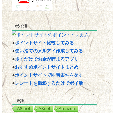
ポイ活
●
ポイントサイト比較してみる
●
使い捨てのメルアド作成してみる
●
歩くだけでお金が貯まるアプリ
●
おすすめポイントサイトまとめ
●
ポイントサイトで即時案件を探す
●
レシートを撮影するだけでポイ活
Tags
A8.net
A8net
Amazon