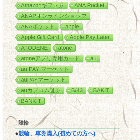
Amazonギフト券
ANA Pocket
ANAPオンラインショップ
ANAポケット
apple
Apple Gift Card
Apple Pay Later
ATODENE
atone
atoneアプリ専用カード
au
au PAY マーケット
auPAYマーケット
auカブコム証券
B/43
BAKIT
BANKIT
競輪
●
競輪、車券購入(初めての方へ)