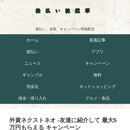
後払い徒然草
後払い、金策、キャンペーン情報配信
ホーム
新着記事
後払い
アプリ
ニュース
キャンペーン
ギャンブル
無料
現金化
ネットショッピング
借金・借り入れ
グルメ・食品
外資ネクストネオ -友達に紹介して 最大5
万円もらえる キャンペーン