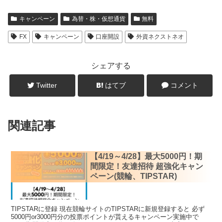
キャンペーン
為替・株・仮想通貨
無料
FX
キャンペーン
口座開設
外資ネクストネオ
シェアする
Twitter
はてブ
コメント
関連記事
【4/19～4/28】最大5000円！期
その他
間限定！友達招待 超強化キャン
ペーン(競輪、TIPSTAR)
TIPSTARに登録 現在競輪サイトのTIPSTARに新規登録すると 必ず
5000円or3000円分の投票ポイントが貰えるキャンペーン実施中で