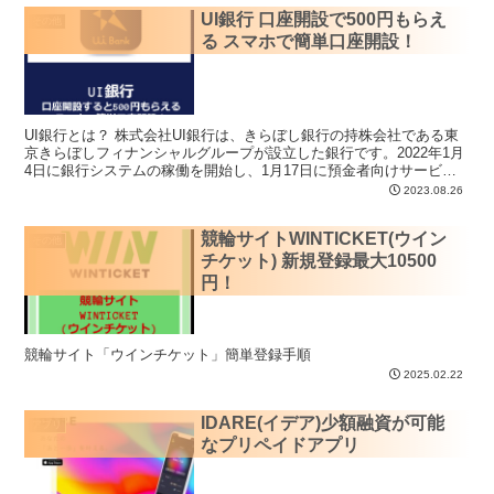
UI銀行 口座開設で500円もらえ
その他
る スマホで簡単口座開設！
UI銀行とは？ 株式会社UI銀行は、きらぼし銀行の持株会社である東
京きらぼしフィナンシャルグループが設立した銀行です。2022年1月
4日に銀行システムの稼働を開始し、1月17日に預金者向けサービス
提供を開始しました。 ...
2023.08.26
競輪サイトWINTICKET(ウイン
その他
チケット) 新規登録最大10500
円！
競輪サイト「ウインチケット」簡単登録手順
2025.02.22
IDARE(イデア)少額融資が可能
アプリ
なプリペイドアプリ