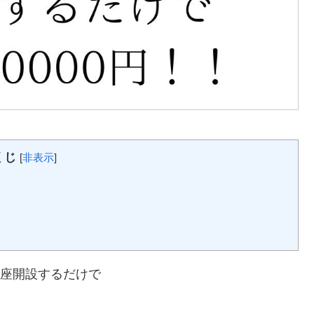
くじ
[
非表示
]
口座開設するだけで