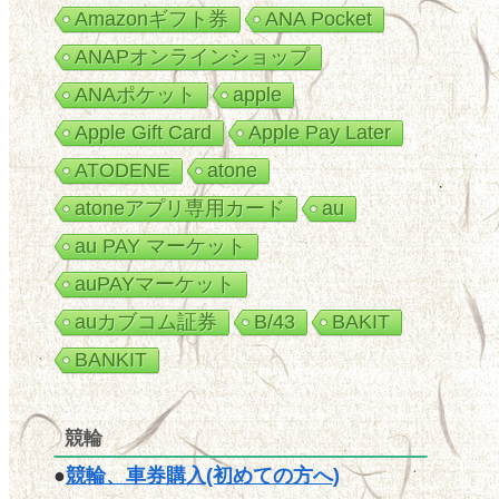
Amazonギフト券
ANA Pocket
ANAPオンラインショップ
ANAポケット
apple
Apple Gift Card
Apple Pay Later
ATODENE
atone
atoneアプリ専用カード
au
au PAY マーケット
auPAYマーケット
auカブコム証券
B/43
BAKIT
BANKIT
競輪
●
競輪、車券購入(初めての方へ)