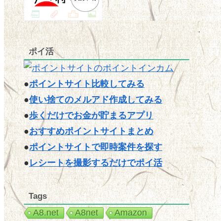
ポイ活
●
ポイントサイト比較してみる
●
使い捨てのメルアド作成してみる
●
歩くだけでお金が貯まるアプリ
●
おすすめポイントサイトまとめ
●
ポイントサイトで即時案件を探す
●
レシートを撮影するだけでポイ活
Tags
A8.net
A8net
Amazon