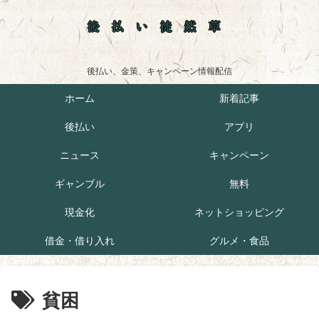
後払い徒然草
後払い、金策、キャンペーン情報配信
ホーム
新着記事
後払い
アプリ
ニュース
キャンペーン
ギャンブル
無料
現金化
ネットショッピング
借金・借り入れ
グルメ・食品
貧困