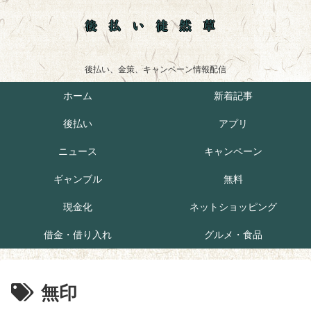
後払い徒然草
後払い、金策、キャンペーン情報配信
ホーム
新着記事
後払い
アプリ
ニュース
キャンペーン
ギャンブル
無料
現金化
ネットショッピング
借金・借り入れ
グルメ・食品
無印