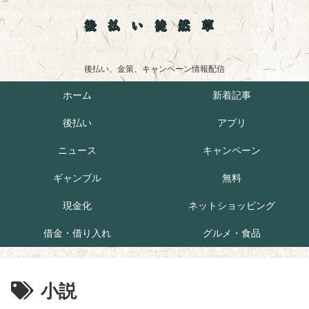
後払い徒然草
後払い、金策、キャンペーン情報配信
ホーム
新着記事
後払い
アプリ
ニュース
キャンペーン
ギャンブル
無料
現金化
ネットショッピング
借金・借り入れ
グルメ・食品
小説