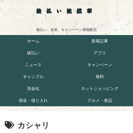
後払い徒然草
後払い、金策、キャンペーン情報配信
ホーム
新着記事
後払い
アプリ
ニュース
キャンペーン
ギャンブル
無料
現金化
ネットショッピング
借金・借り入れ
グルメ・食品
カシャリ